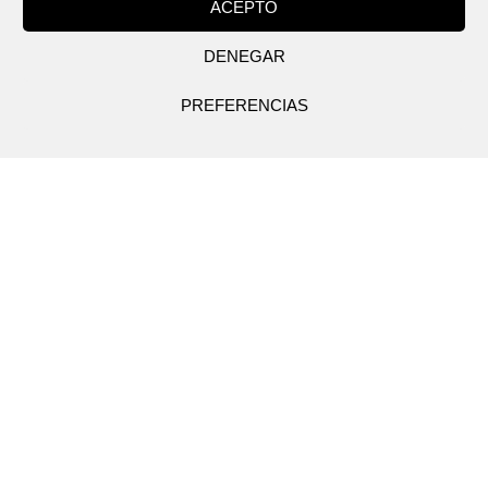
ACEPTO
DENEGAR
PREFERENCIAS
Sin Categorizar
24
AMPLIAMOS ACABADOS PARA NUESTRO
MODELO PALMA
JUL 2023