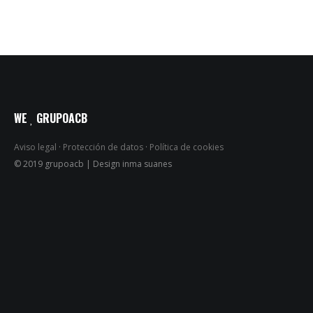
WE
GRUPOACB
Aviso legal
·
Protección de datos
·
Política de cookies
© 2019 grupoacb | Design inma suanes