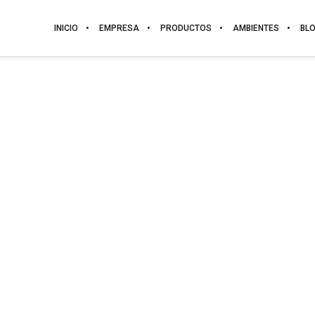
INICIO
EMPRESA
PRODUCTOS
AMBIENTES
BL
GRECIA
POLILAMINADA. GRUPO E