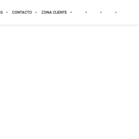
OG
CONTACTO
ZONA CLIENTE
DESCARGAR
TARIFA