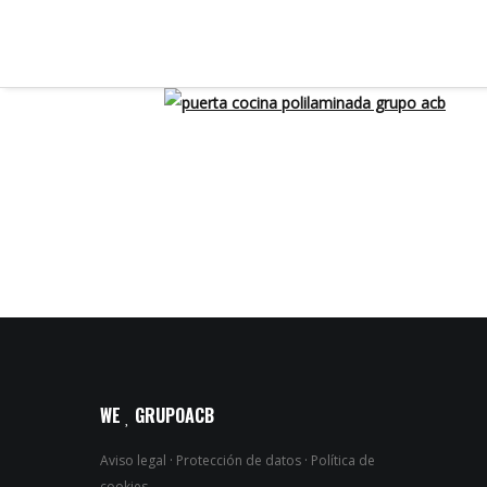
WE
GRUPOACB
Aviso legal
·
Protección de datos
·
Política de
cookies