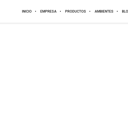
INICIO
EMPRESA
PRODUCTOS
AMBIENTES
BL
PALMA
CANTEADA. MODELO PALMA