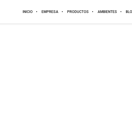
INICIO
EMPRESA
PRODUCTOS
AMBIENTES
BL
NUBE
POLILAMINADAS. GRUPO D
CATÁLOGO DE FOLIOS