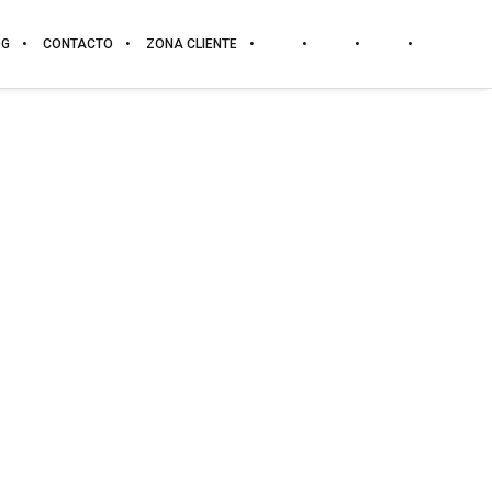
OG
CONTACTO
ZONA CLIENTE
DATOS TÉCNICOS DEL MODELO
MATERIAL:
MDF.