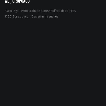
WE
GRUPOACB
Aviso legal
·
Protección de datos
·
Política de cookies
© 2019 grupoacb | Design inma suanes