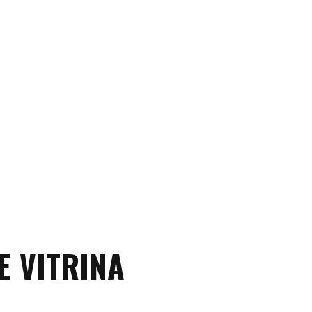
Todos los plafones se pueden
DESCARGAR TARIFA
E VITRINA