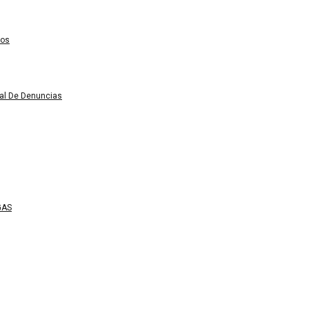
ros
nal De Denuncias
GAS